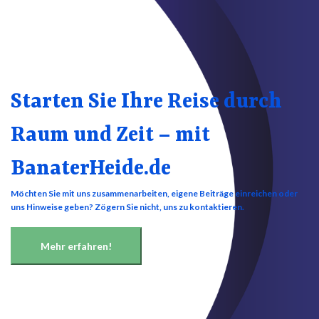
Starten Sie Ihre Reise durch
Raum und Zeit – mit
BanaterHeide.de
Möchten Sie mit uns zusammenarbeiten, eigene Beiträge einreichen oder
uns Hinweise geben? Zögern Sie nicht, uns zu kontaktieren.
Mehr erfahren!